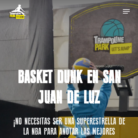
Skip
Menu
to
main
Close
content
Menu
BASKET DUNK EN SAN
JUAN DE LUZ
¡NO NECESITAS SER UNA SUPERESTRELLA DE
LA NBA PARA ANOTAR LAS MEJORES