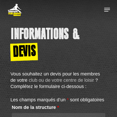
Skip
Menu
to
main
Close
content
Menu
INFORMATIONS &
DEVIS
Vous souhaitez un devis pour les membres
de votre
club ou de votre centre de loisir
?
Complétez le formulaire ci-dessous :
Les champs marqués d’un
*
sont obligatoires
Nom de la structure
*