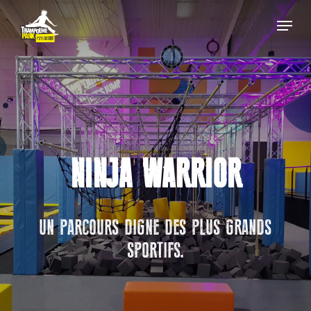
Skip
Menu
to
main
Close
content
Menu
NINJA WARRIOR
UN PARCOURS DIGNE DES PLUS GRANDS
SPORTIFS.