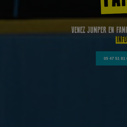
VENEZ JUMPER EN FAMI
INF
05 47 51 81